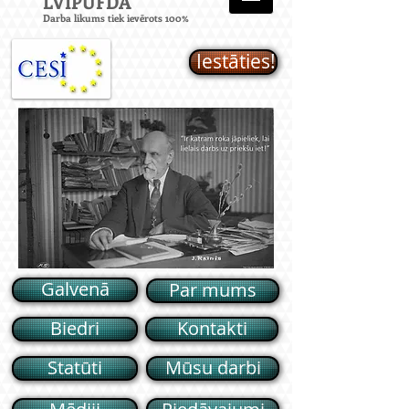
LVIPUFD
A
Darba likums tiek ievērots 100%
Iestāties!
Galvenā
Par mums
Biedri
Kontakti
Statūti
Mūsu darbi