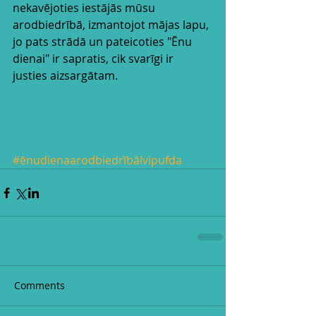
nekavējoties iestājās mūsu 
arodbiedrībā, izmantojot mājas lapu, 
jo pats strādā un pateicoties "Ēnu 
dienai" ir sapratis, cik svarīgi ir 
justies aizsargātam. 
#ēnudienaarodbiedrībālvipufda
Comments