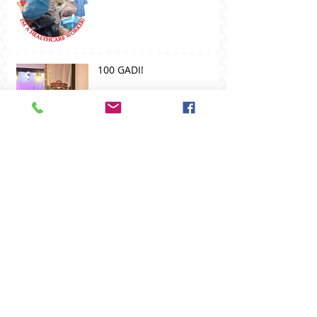
100 GADI!
Apbalvošana
Archive
November 2022
(1)
1 post