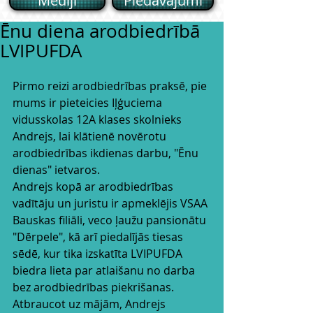
Mēdiji
Piedāvajumi
Ēnu diena arodbiedrībā
LVIPUFDA
Pirmo reizi arodbiedrības praksē, pie 
mums ir pieteicies Iļģuciema 
vidusskolas 12A klases skolnieks 
Andrejs, lai klātienē novērotu 
arodbiedrības ikdienas darbu, "Ēnu 
dienas" ietvaros. 
Andrejs kopā ar arodbiedrības 
vadītāju un juristu ir apmeklējis VSAA 
Bauskas filiāli, veco ļaužu pansionātu 
"Dērpele", kā arī piedalījās tiesas 
sēdē, kur tika izskatīta LVIPUFDA 
biedra lieta par atlaišanu no darba 
bez arodbiedrības piekrišanas. 
Atbraucot uz mājām, Andrejs 