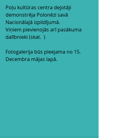
Poļu kultūras centra dejotāji 
demonstrēja Polonēzi savā 
Nacionālajā izpildījumā.
Viņiem pievienojās arī pasākuma 
dalībnieki (skat.  )
Fotogalerija būs pieejama no 15. 
Decembra mājas lapā.