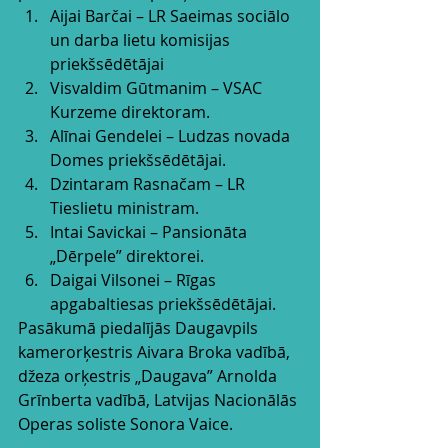
Aijai Barčai – LR Saeimas sociālo 
un darba lietu komisijas 
priekšsēdētājai  
Visvaldim Gūtmanim – VSAC 
Kurzeme direktoram.  
Alīnai Gendelei – Ludzas novada 
Domes priekšsēdētājai.  
Dzintaram Rasnačam – LR 
Tieslietu ministram.  
Intai Savickai – Pansionāta 
„Dērpele” direktorei.  
Daigai Vilsonei – Rīgas 
apgabaltiesas priekšsēdētājai. 
Pasākumā piedalījās Daugavpils 
kamerorķestris Aivara Broka vadībā, 
džeza orķestris „Daugava” Arnolda 
Grīnberta vadībā, Latvijas Nacionālās 
Operas soliste Sonora Vaice.