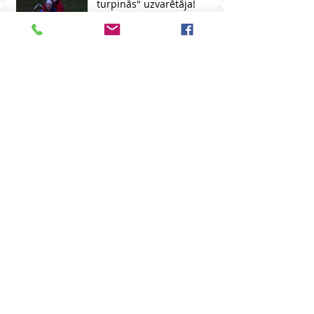
turpinās" uzvarētāja!
Konkurss "Dzīve turpinās"
100 GADI!