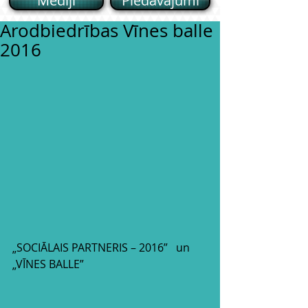
Mēdiji
Piedāvajumi
Arodbiedrības Vīnes balle
2016
„SOCIĀLAIS PARTNERIS – 2016”   un 
„VĪNES BALLE”