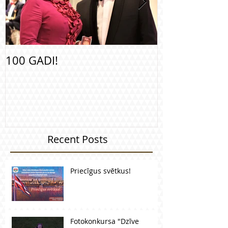
100 GADI!
Apbalvošana
Recent Posts
Priecīgus svētkus!
Fotokonkursa "Dzīve