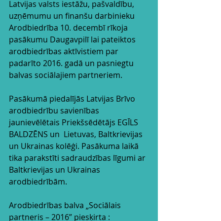
Latvijas valsts iestāžu, pašvaldību, 
uzņēmumu un finanšu darbinieku 
Arodbiedrība 10. decembī rīkoja  
pasākumu Daugavpilī lai pateiktos 
arodbiedrības aktīvistiem par 
padarīto 2016. gadā un pasniegtu 
balvas sociālajiem partneriem.
Pasākumā piedalījās Latvijas Brīvo 
arodbiedrību savienības 
jaunievēlētais Priekšsēdētājs EGĪLS 
BALDZĒNS un  Lietuvas, Baltkrievijas 
un Ukrainas kolēģi. Pasākuma laikā 
tika parakstīti sadraudzības līgumi ar 
Baltkrievijas un Ukrainas 
arodbiedrībām.
Arodbiedrības balva „Sociālais 
partneris – 2016” piesķirta : 