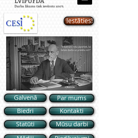
LVIPUFD
A
Darba likums tiek ievērots 100%
Iestāties!
Galvenā
Par mums
Biedri
Kontakti
Statūti
Mūsu darbi