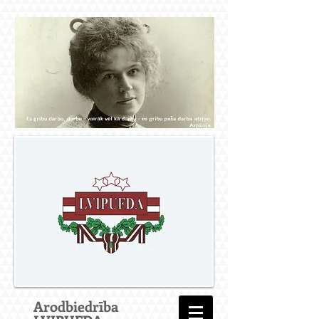
Arodbiedrība