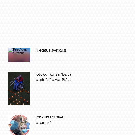
Priecīgus svētkus!
Fotokonkursa "Dzīve
turpinās" uzvarētāja!
Konkurss "Dzīve
turpinās"