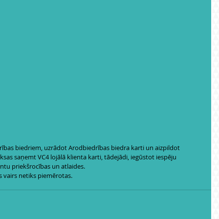
rības biedriem, uzrādot Arodbiedrības biedra karti un aizpildot 
sas saņemt VC4 lojālā klienta karti, tādejādi, iegūstot iespēju 
ntu priekšrocības un atlaides.
s vairs netiks piemērotas.