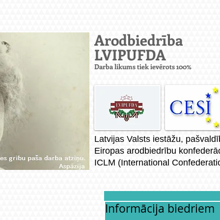
Arodbiedrība
LVIPUFD
A
Darba likums tiek ievērots 100%
Latvijas Valsts iestāžu, pašval
Eiropas arodbiedrību konfederāc
ICLM (International Confederati
Informācija biedriem