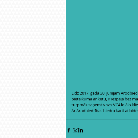
Līdz 2017. gada 30. jūnijam Arodbied
pieteikuma anketu, ir iespēja bez mak
turpmāk saņemt visas VC4 lojālo klie
Ar Arodbiedrības biedra karti atlaide