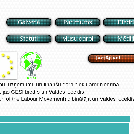
Galvenā
Par mums
Biedri
Statūti
Mūsu darbi
Mēdij
Iestāties!
dību, uzņēmumu un finanšu darbinieku arodbiedrība
ijas CESI biedrs un Valdes loceklis
on of the Labour Movement) dibinātāja un Valdes locekli