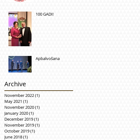
100 GADI!
Apbalvošana
Archive
November 2022
(1)
1 post
May 2021
(1)
1 post
November 2020
(1)
1 post
January 2020
(1)
1 post
December 2019
(1)
1 post
November 2019
(1)
1 post
October 2019
(1)
1 post
June 2018
(1)
1 post