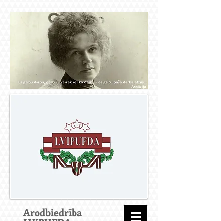
Arodbiedrība