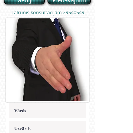
Mēdiji
Piedāvajumi
Tālrunis konsultācijām
29540549