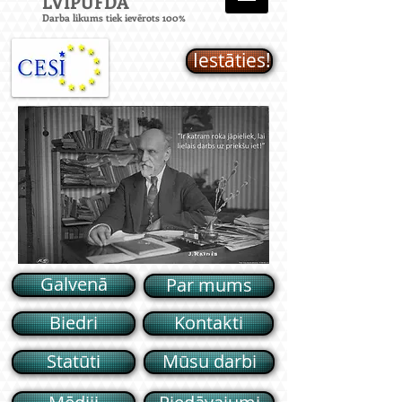
LVIPUFD
A
Darba likums tiek ievērots 100%
Iestāties!
Galvenā
Par mums
Biedri
Kontakti
Statūti
Mūsu darbi