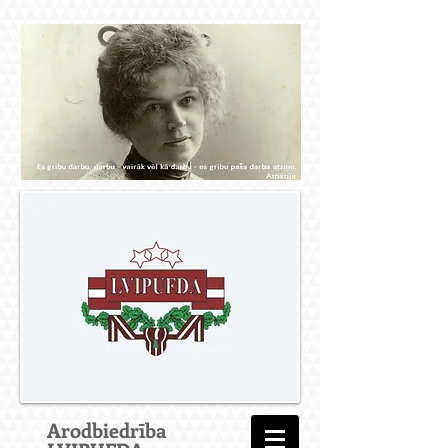
Arodbiedrība