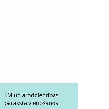
LM un arodbiedrības