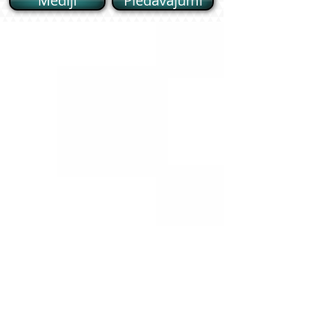
Mēdiji
Piedāvajumi