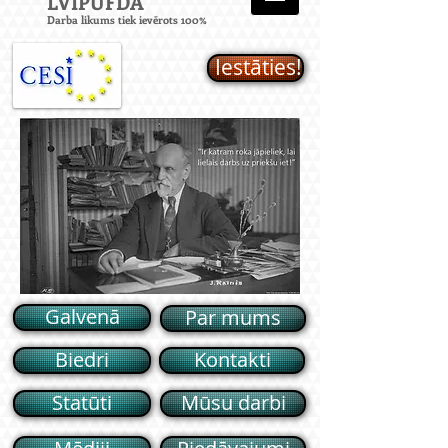
LVIPUFD
A
Darba likums tiek ievērots 100%
Iestāties!
Galvenā
Par mums
Biedri
Kontakti
Statūti
Mūsu darbi