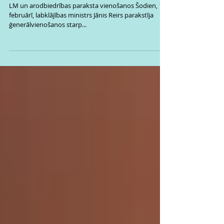
paraksta vienošanos
LM un arodbiedrības paraksta vienošanos Šodien, 13.
februārī, labklājības ministrs Jānis Reirs parakstīja
ģenerālvienošanos starp...